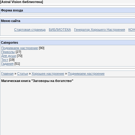
[
Astral Vision библиотека
]
Форма входа
Меню сайта
Стартовая страница
БИБЛИОТЕКА
Генератор Хорошего Настроения
КОН
Categories
Поднимаем настроение
[90]
Приколы
[27]
Для души
[70]
Тест
[19]
Гадания
[51]
Главная
»
Статьи
»
Хорошее настроение
»
Поднимаем настроение
Магическая книга "Заговоры на богатство"