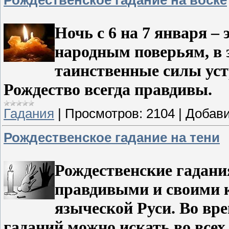
Ночь с 6 на 7 января –
народным поверьям, в 
таинственные силы уст
Рождество всегда правдивы.
Гадания
|
Просмотров:
2104
|
Добави
Рождественское гадание на тени
Рождественские гадани
правдивыми и своими к
языческой Руси. Во вр
гаданий можно искать во все