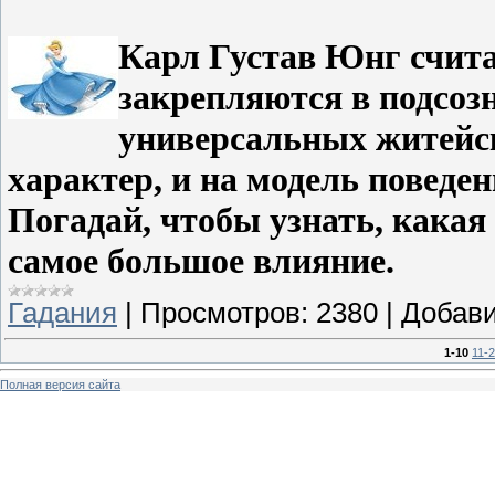
Карл Густав Юнг считал
закрепляются в подсоз
универсальных житейск
характер, и на модель поведе
Погадай, чтобы узнать, какая
самое большое влияние.
Гадания
|
Просмотров:
2380
|
Добави
1-10
11-
Полная версия сайта