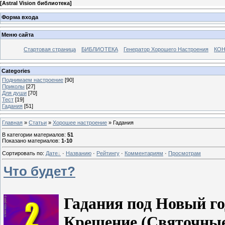
[
Astral Vision библиотека
]
Форма входа
Меню сайта
Стартовая страница
БИБЛИОТЕКА
Генератор Хорошего Настроения
КОН
Categories
Поднимаем настроение
[90]
Приколы
[27]
Для души
[70]
Тест
[19]
Гадания
[51]
Главная
»
Статьи
»
Хорошее настроение
» Гадания
В категории материалов
:
51
Показано материалов
:
1-10
Сортировать по
:
Дате
·
Названию
·
Рейтингу
·
Комментариям
·
Просмотрам
Что будет?
Гадания под Новый го
Крещение (Святочные